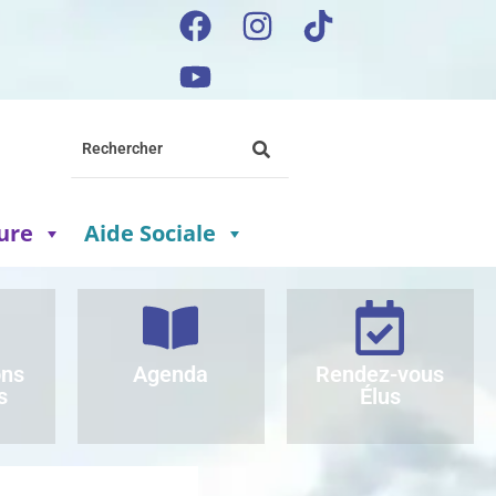
ture
Aide Sociale
ons
Agenda
Rendez-vous
s
Élus