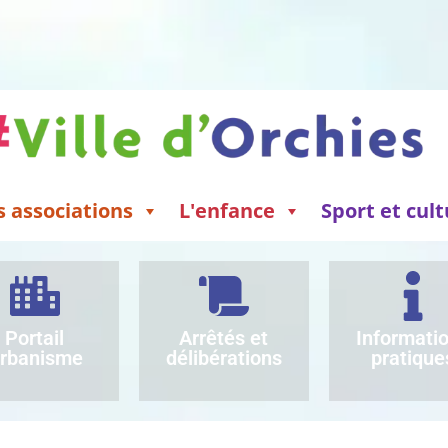
s associations
L'enfance
Sport et cul
Portail
Arrêtés et
Informati
rbanisme
délibérations
pratique