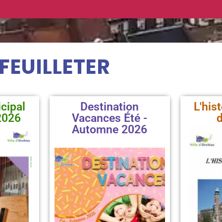
 FEUILLETER
cipal
Destination
L'his
2026
Vacances Été -
d
Automne 2026