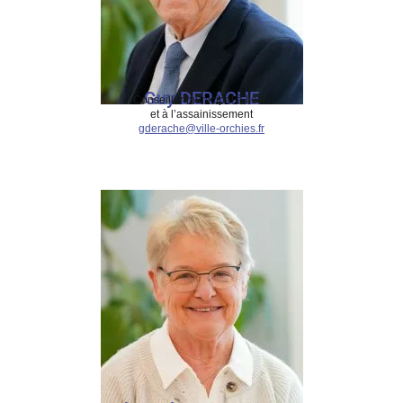
Guy DERACHE
Conseiller municipal à l’eau
et à l’assainissement
gderache@ville-orchies.fr