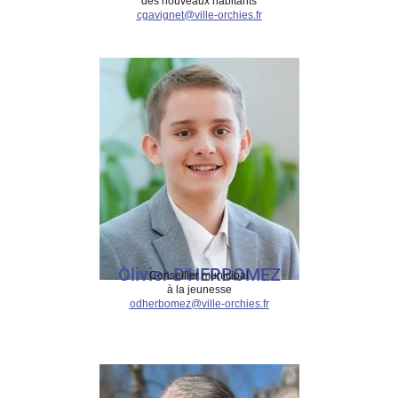
des nouveaux habitants
cgavignet@ville-orchies.fr
Olivier D'HERBOMEZ
Conseiller municipal
à la jeunesse
odherbomez@ville-orchies.fr