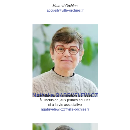
Maire d’Orchies
accueil@ville-orchies.fr
Nathalie GABRYELEWICZ
1re Adjointe à l’animation jeunesse,
à l’inclusion, aux jeunes adultes
et à la vie associative
ngabryelewicz@ville-orchies.fr