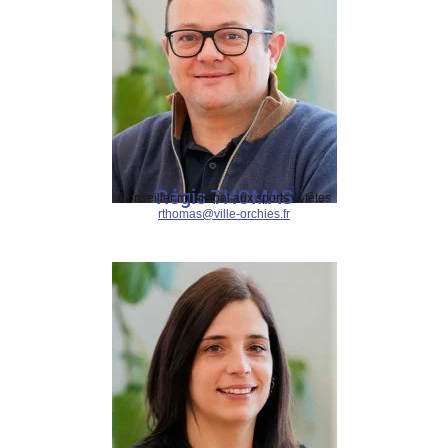
Régis THOMAS
Conseiller municipal aux sports et fêtes
rthomas@ville-orchies.fr