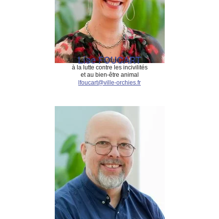
Lise FOUCART
Adjointe à la culture, au civisme,
à la lutte contre les incivilités
et au bien-être animal
lfoucart@ville-orchies.fr