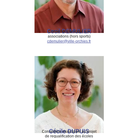
Cecil DEMULIER
Conseiller municipal aux
associations (hors sports)
cdemulier@ville-orchies.fr
Cécile DUPUIS
Conseillère municipale au projet
de requalification des écoles