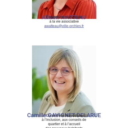
Allison WATTEAU
Conseillère municipale
à la vie associative
awatteau@ville-orchies.fr
Camille GAVIGNET DELARUE
Conseillère municipale
à l’inclusion, aux conseils de
quartier et à l’accueil