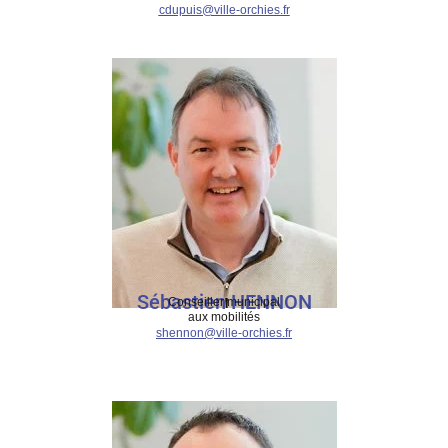
cdupuis@ville-orchies.fr
Sébastien HENNON
Conseiller municipal
aux mobilités
shennon@ville-orchies.fr