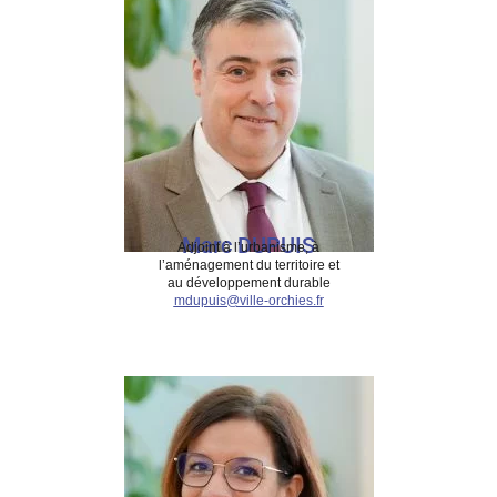
Marc DUPUIS
Adjoint à l’urbanisme, à
l’aménagement du territoire et
au développement durable
mdupuis@ville-orchies.fr