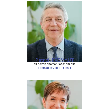
Patrick FREMAUT
Adjoint au commerce, à l’emploi et
au développement économique
pfremaut@ville-orchies.fr