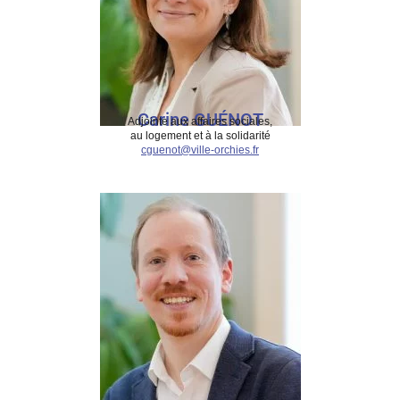
Carine GUÉNOT
Adjointe aux affaires sociales,
au logement et à la solidarité
cguenot@ville-orchies.fr