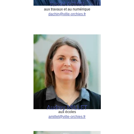
David ACHIN
Adjoint aux bâtiments,
aux travaux et au numérique
dachin@ville-orchies.fr
Audrey MILLET
Conseillère municipale déléguée
aux écoles
amillet@ville-orchies.fr