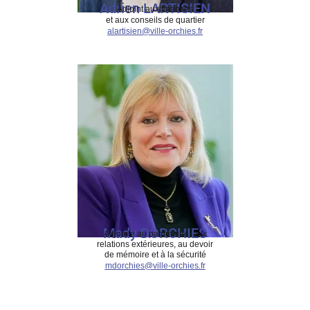
Adrien LARTISIEN
Adjoint aux finances
et aux conseils de quartier
alartisien@ville-orchies.fr
Mady DORCHIES
Adjointe au patrimoine, aux
relations extérieures, au devoir
de mémoire et à la sécurité
mdorchies@ville-orchies.fr