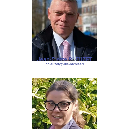
Jean-Pierre BLEUZET
Conseiller municipal
jpbleuzet@ville-orchies.fr