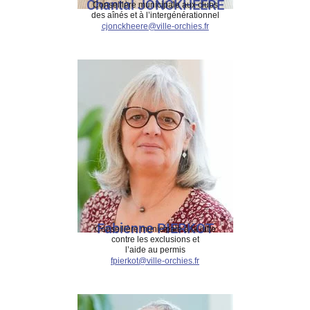
Chantal JONCKHEERE
Conseillère municipale aux clubs
des aînés et à l’intergénérationnel
cjonckheere@ville-orchies.fr
Fabienne PIERKOT
Conseillère municipale à la lutte
contre les exclusions et
l’aide au permis
fpierkot@ville-orchies.fr