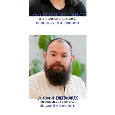
Leïla DI DIO COSTANZO
Conseillère municipale
à la jeunesse et aux sports
ldidiocostanzo@ville-orchies.fr
Jérôme DERVAUX
Conseiller municipal
au soutien au commerce
jdervaux@ville-orchies.fr