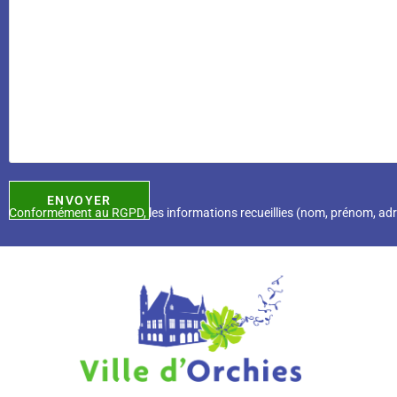
Conformément au RGPD, l
es informations recueillies (nom, prénom, ad