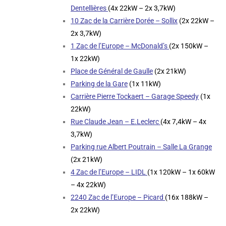
Dentellières
(4x 22kW – 2x 3,7kW)
10 Zac de la Carrière Dorée – Sollix
(2x 22kW –
2x 3,7kW)
1 Zac de l’Europe – McDonald’s
(2x 150kW –
1x 22kW)
Place de Général de Gaulle
(2x 21kW)
Parking de la Gare
(1x 11kW)
Carrière Pierre Tockaert – Garage Speedy
(1x
22kW)
Rue Claude Jean – E.Leclerc
(4x 7,4kW – 4x
3,7kW)
Parking rue Albert Poutrain – Salle La Grange
(2x 21kW)
4 Zac de l’Europe – LIDL
(1x 120kW – 1x 60kW
– 4x 22kW)
2240 Zac de l’Europe – Picard
(16x 188kW –
2x 22kW)