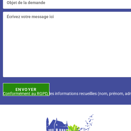
Conformément au RGPD, l
es informations recueillies (nom, prénom, ad