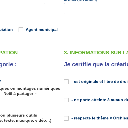
ciation
Agent municipal
IPATION
3. INFORMATIONS SUR L
gorie :
Je certifie que la créat
e
- est originale et libre de droi
siques ou montages numériques
 – Noël à partager »
- ne porte atteinte à aucun dr
 ou plusieurs outils
- respecte le thème « Orchies
age, texte, musique, vidéo…)