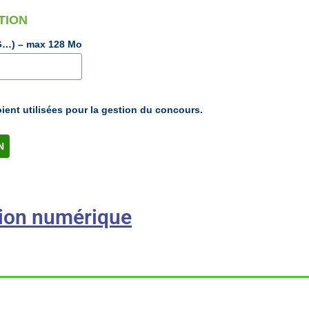
ATION
PG…) – max 128 Mo
ent utilisées pour la gestion du concours.
tion numérique