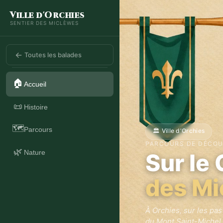
Ville d'Orchies
SENTIER DES MICLÈWES
←
Toutes les balades
🏠
Accueil
📜
Histoire
🗺️
Parcours
🏛️ Ville d'Orchies
PARCOURS DE DÉCOU
🌿
Nature
Sur le
des Mi
À Orchies, sur les pas
du Mont Saint-Michel