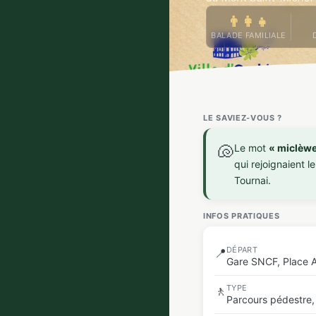
👨‍👩‍👧
BALADE FAMILIALE
LE SAVIEZ-VOUS ?
🐚
Le mot
« miclèwe
qui rejoignaient 
Tournai.
INFOS PRATIQUES
DÉPART
📍
Gare SNCF, Place 
TYPE
🚶
Parcours pédestre,