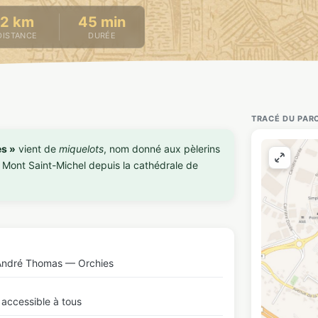
2 km
45 min
DISTANCE
DURÉE
TRACÉ DU PAR
s »
vient de
miquelots
, nom donné aux pèlerins
le Mont Saint-Michel depuis la cathédrale de
André Thomas — Orchies
 accessible à tous