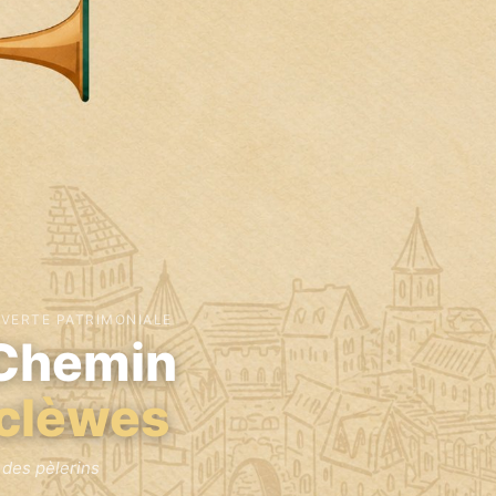
VERTE PATRIMONIALE
 Chemin
clèwes
 des pèlerins